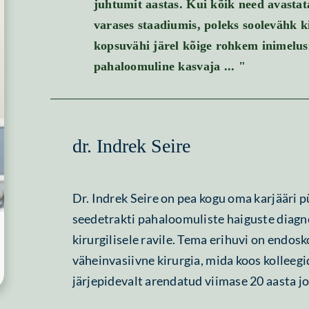
juhtumit aastas. Kui kõik need avastat
varases staadiumis, poleks soolevähk k
kopsuvähi järel kõige rohkem inimelu
pahaloomuline kasvaja ... "
dr. Indrek Seire
Dr. Indrek Seire on pea kogu oma karjääri
seedetrakti pahaloomuliste haiguste diagno
kirurgilisele ravile. Tema erihuvi on endosk
väheinvasiivne kirurgia, mida koos kolleeg
järjepidevalt arendatud viimase 20 aasta jo