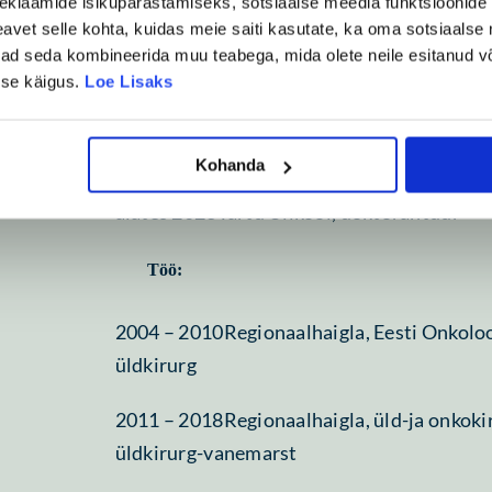
eklaamide isikupärastamiseks, sotsiaalse meedia funktsioonide 
vet selle kohta, kuidas meie saiti kasutate, ka oma sotsiaalse 
1989 – 1995Tartu Ülikool, arstiteaduskond
ivad seda kombineerida muu teabega, mida olete neile esitanud 
ise käigus.
Loe Lisaks
1996 – 1997Tartu Ülikool, internatuur
1999 – 2004Tartu Ülikool, üldkirurgia resi
Kohanda
alates 2023Tartu Ülikool, doktorantuur
Töö:
2004 – 2010Regionaalhaigla, Eesti Onkolo
üldkirurg
2011 – 2018Regionaalhaigla, üld-ja onkoki
üldkirurg-vanemarst