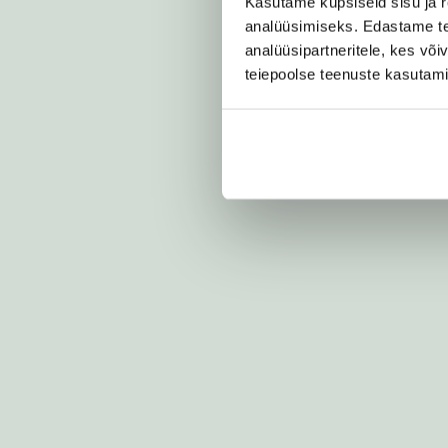
Kasutame küpsiseid sisu ja r
analüüsimiseks. Edastame tea
analüüsipartneritele, kes võ
teiepoolse teenuste kasutam