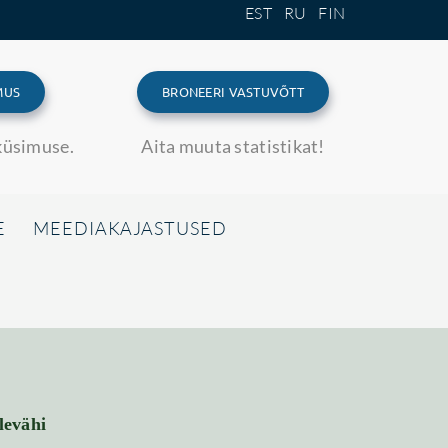
EST
RU
FIN
MUS
BRONEERI VASTUVÕTT
küsimuse.
Aita muuta statistikat!
E
MEEDIAKAJASTUSED
levähi