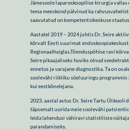
Jämesoole laparoskoopilise kirurgia vallas o
tema meeskond pälvinud ka rahvusvahelist
saavutatud on kompetentsikeskuse staatus
Aastatel 2019 – 2024 juhtis Dr. Seire aktiiv
kõrvalt Eesti suurimat endoskoopiakeskust
Regionaalhaiglas.Tõenduspõhise ravi kõrval
Seire pikaajaliseks huviks olnud seedetrakt
ennetus ja varajane diagnostika. Ta on osal
soolevähi riikliku sõeluuringu programmis 
kui eestkõnelejana.
2023. aastal astus Dr. Seire Tartu Ülikooli 
täpsemalt uurida meie soolevähi patsientid
leida lahendusi vähiravi statistiliste näitaj
parandamiseks.