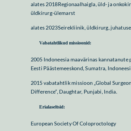
alates 2018Regionaalhaigla, üld- ja onkokir
üldkirurg-ülemarst
alates 2023Seirekliinik, üldkirurg, juhatus
Vabatahtlikud missioonid:
2005 Indoneesia maavärinas kannatanute 
Eesti Päästemeeskond, Sumatra, Indoneesi
2015 vabatahtlik missioon „Global Surgeo
Difference“, Daughtar, Punjabi, India.
Erialaseltsid:
European Society Of Coloproctology