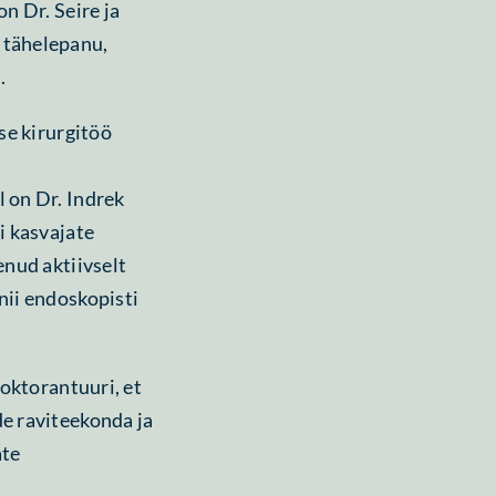
n Dr. Seire ja
 tähelepanu,
.
se kirurgitöö
 on Dr. Indrek
i kasvajate
enud aktiivselt
nii endoskopisti
doktorantuuri, et
e raviteekonda ja
ate