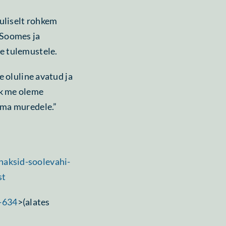
luliselt rohkem
 Soomes ja
e tulemustele.
e oluline avatud ja
ik me oleme
oma muredele.”
haksid-soolevahi-
st
s-634
>(alates