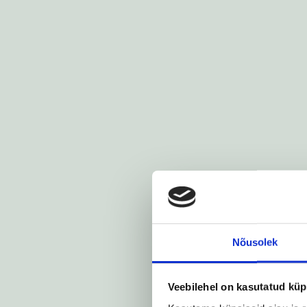
Nõusolek
Veebilehel on kasutatud küp