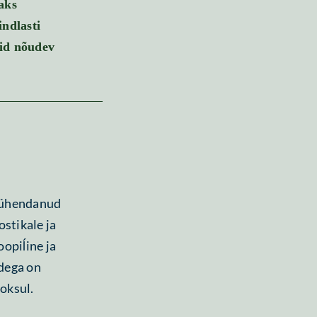
aks
indlasti
sid nõudev
 pühendanud
stikale ja
oopiĺine ja
idega on
oksul.