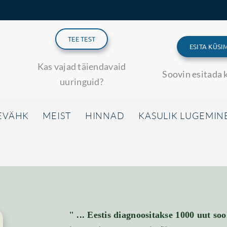
TEE TEST
ESITA KÜSI
Kas vajad täiendavaid
Soovin esitada 
uuringuid?
EVÄHK
MEIST
HINNAD
KASULIK LUGEMIN
" ... Eestis diagnoositakse 1000 uut soo