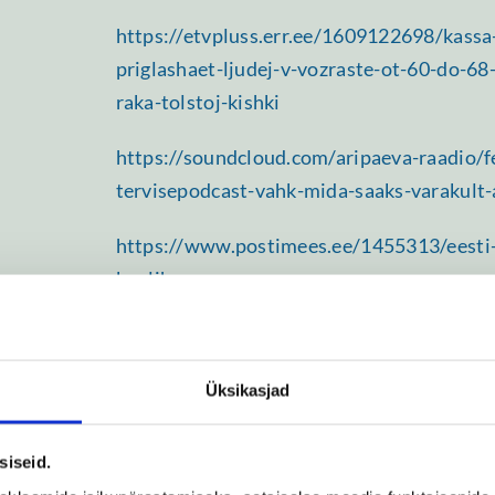
https://etvpluss.err.ee/1609122698/kassa
priglashaet-ljudej-v-vozraste-ot-60-do-68-
raka-tolstoj-kishki
https://soundcloud.com/aripaeva-raadio/fe
tervisepodcast-vahk-mida-saaks-varakult
https://www.postimees.ee/1455313/eesti-a
kuulihaavu
https://jarvateataja.postimees.ee/43303
maovahki-vaheneb
Üksikasjad
Haridus:
siseid.
1978 – 1989Paide 3. Keskkool