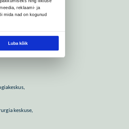
pakkumiseks ning liikluse
meedia, reklaami- ja
või mida nad on kogunud
dentuur
Luba kõik
ogiakeskus,
rurgia keskuse,