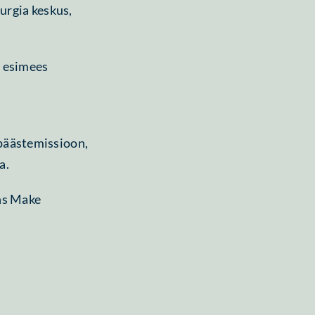
urgia keskus,
e esimees
päästemissioon,
a.
ns Make