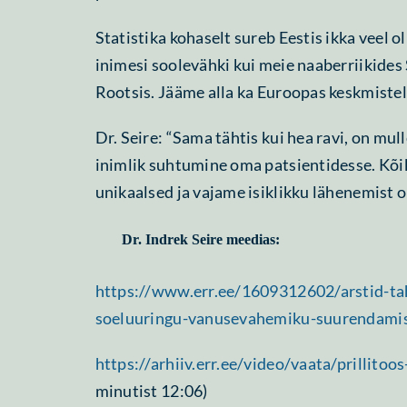
Statistika kohaselt sureb Eestis ikka veel o
inimesi soolevähki kui meie naaberriikides
Rootsis. Jääme alla ka Euroopas keskmistel
Dr. Seire: “Sama tähtis kui hea ravi, on mull
inimlik suhtumine oma patsientidesse. Kõ
unikaalsed ja vajame isiklikku lähenemist 
Dr. Indrek Seire meedias:
https://www.err.ee/1609312602/arstid-ta
soeluuringu-vanusevahemiku-suurendami
https://arhiiv.err.ee/video/vaata/prillitoo
minutist 12:06)