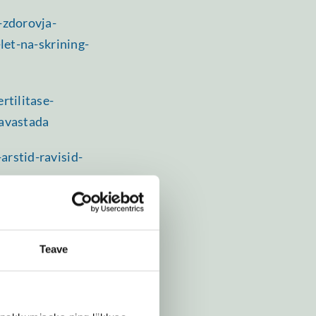
-zdorovja-
let-na-skrining-
rtilitase-
-avastada
rstid-ravisid-
47/suremus-
Teave